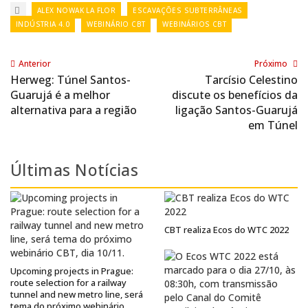
ALEX NOWAK LA FLOR
ESCAVAÇÕES SUBTERRÂNEAS
INDÚSTRIA 4.0
WEBINÁRIO CBT
WEBINÁRIOS CBT
Anterior
Próximo
Herweg: Túnel Santos-
Tarcísio Celestino
Guarujá é a melhor
discute os benefícios da
alternativa para a região
ligação Santos-Guarujá
em Túnel
Últimas Notícias
CBT realiza Ecos do WTC 2022
Upcoming projects in Prague:
route selection for a railway
tunnel and new metro line, será
tema do próximo webinário