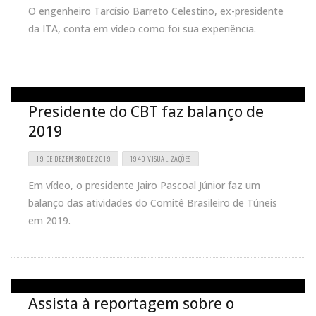
O engenheiro Tarcísio Barreto Celestino, ex-presidente
da ITA, conta em vídeo como foi sua experiência.
Presidente do CBT faz balanço de
2019
19 DE DEZEMBRO DE 2019
1940 VISUALIZAÇÕES
Em vídeo, o presidente Jairo Pascoal Júnior faz um
balanço das atividades do Comitê Brasileiro de Túneis
em 2019.
Assista à reportagem sobre o