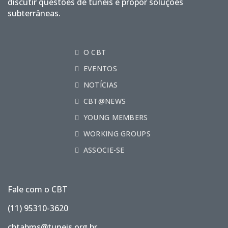
discutir questões de túneis e propor soluções
subterrâneas.
O CBT
EVENTOS
NOTÍCIAS
CBT@NEWS
YOUNG MEMBERS
WORKING GROUPS
ASSOCIE-SE
Fale com o CBT
(11) 95310-3620
cbtabms@tuneis.org.br