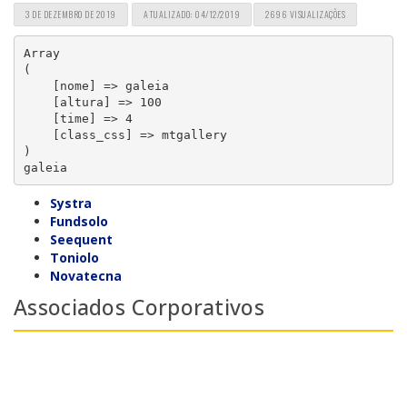
3 DE DEZEMBRO DE 2019
ATUALIZADO: 04/12/2019
2696 VISUALIZAÇÕES
Array

(

    [nome] => galeia

    [altura] => 100

    [time] => 4

    [class_css] => mtgallery

)

galeia
Systra
Fundsolo
Seequent
Toniolo
Novatecna
Associados Corporativos
Previous
Ne