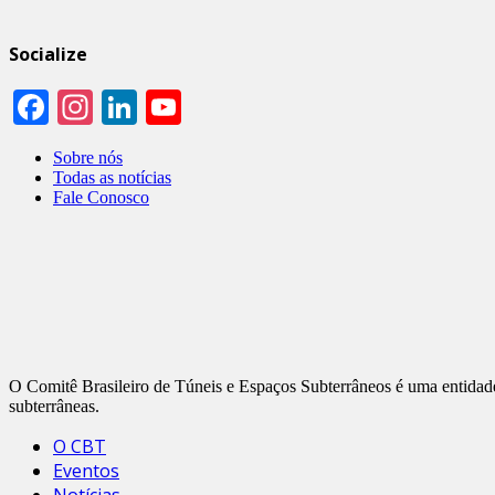
Socialize
Facebook
Instagram
LinkedIn
YouTube
Channel
Sobre nós
Todas as notícias
Fale Conosco
O Comitê Brasileiro de Túneis e Espaços Subterrâneos é uma entidade d
subterrâneas.
O CBT
Eventos
Notícias