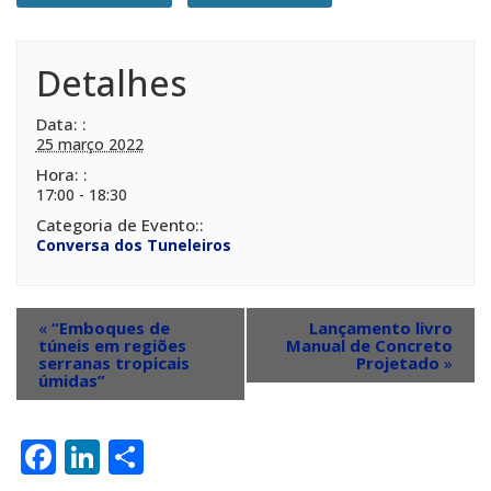
Detalhes
Data:
25 março 2022
Hora:
17:00 - 18:30
Categoria de Evento:
Conversa dos Tuneleiros
«
“Emboques de
Lançamento livro
túneis em regiões
Manual de Concreto
serranas tropicais
Projetado
»
úmidas”
Facebook
LinkedIn
Share