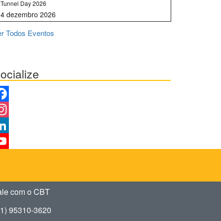
Tunnel Day 2026
er Todos Eventos
ocialize
acebook
nstagram
nkedIn
ouTube
hannel
ale com o CBT
11) 95310-3620