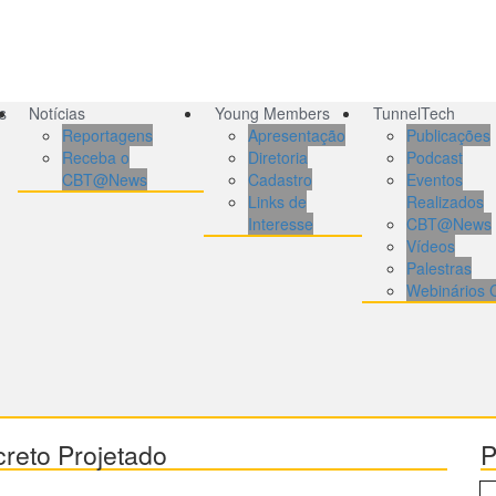
s
Notícias
Young Members
TunnelTech
Reportagens
Apresentação
Publicações
Receba o
Diretoria
Podcast
CBT@News
Cadastro
Eventos
Links de
Realizados
Interesse
CBT@News
Vídeos
Palestras
Webinários
reto Projetado
P