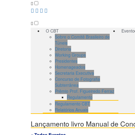
O CBT
Evento
Sobre o Comitê Brasileiro de
Túneis
Diretoria
Working Groups
Presidentes
Homenageados
Secretaria Executiva
Concurso de Fotografia
Subterrânea
Prêmio Prof. Figueiredo Ferraz
Regulamento
Regulamento CBT
Relatórios Anuais
Lançamento livro Manual de Conc
« Todos Eventos