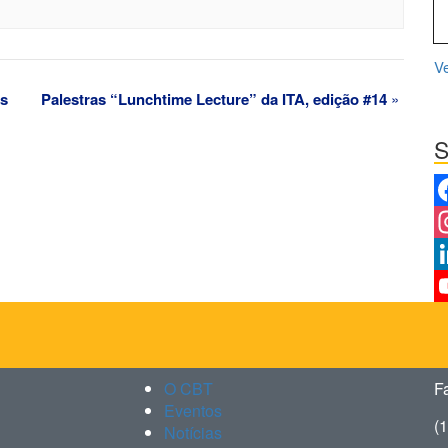
V
às
Palestras “Lunchtime Lecture” da ITA, edição #14
»
S
F
I
Li
Y
C
O CBT
F
Eventos
(
Notícias