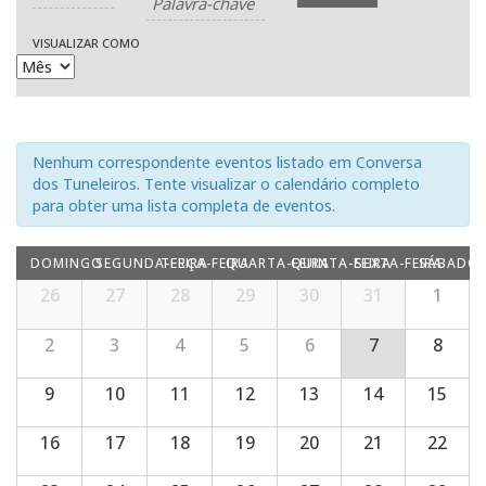
do
e
visual
VISUALIZAR COMO
navegação
Evento
de
visuais
Nenhum correspondente eventos listado em Conversa
dos Tuneleiros. Tente visualizar o calendário completo
de
para obter uma lista completa de eventos.
Eventos
DOMINGO
SEGUNDA-FEIRA
TERÇA-FEIRA
QUARTA-FEIRA
QUINTA-FEIRA
SEXTA-FEIRA
SÁBADO
Calendárior
Calendárior
26
27
28
29
30
31
1
de
Eventos
de
2
3
4
5
6
7
8
Eventos
9
10
11
12
13
14
15
16
17
18
19
20
21
22