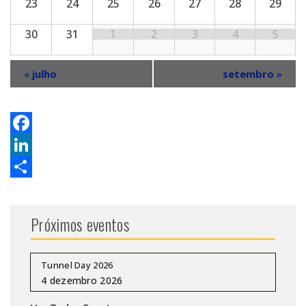
23
24
25
26
27
28
29
30
31
1
2
3
4
5
«
julho
setembro
»
Facebook
LinkedIn
Share
Próximos eventos
Tunnel Day 2026