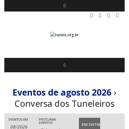
Eventos de agosto 2026
›
Conversa dos Tuneleiros
Pesquisar
EVENTOS EM
PROCURAR
Navegação
Pesquisa
EVENTOS
Eventos