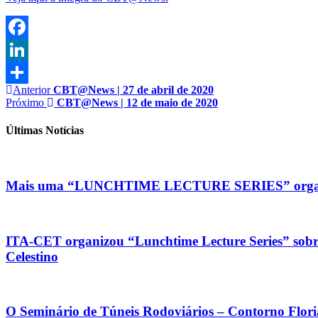
Facebook
LinkedIn
Anterior
CBT@News | 27 de abril de 2020
Share
Próximo
CBT@News | 12 de maio de 2020
Últimas Notícias
Mais uma “LUNCHTIME LECTURE SERIES” organizada
ITA-CET organizou “Lunchtime Lecture Series” sobre 
Celestino
O Seminário de Túneis Rodoviários – Contorno Florianó