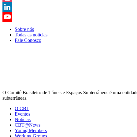
Instagram
LinkedIn
YouTube
Sobre nós
Todas as notícias
Channel
Fale Conosco
O Comitê Brasileiro de Túneis e Espaços Subterrâneos é uma entidade d
subterrâneas.
O CBT
Eventos
Notícias
CBT@News
Young Members
Working Groups