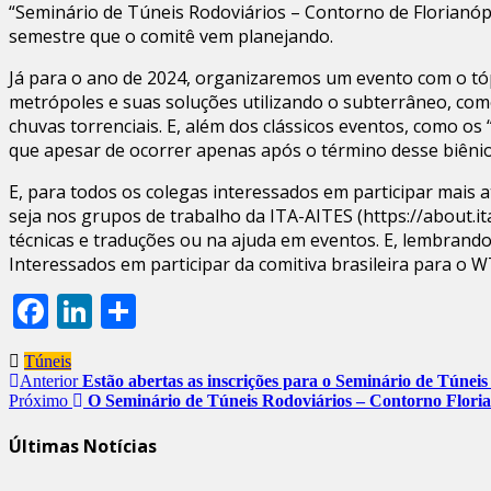
“Seminário de Túneis Rodoviários – Contorno de Florianópo
semestre que o comitê vem planejando.
Já para o ano de 2024, organizaremos um evento com o tóp
metrópoles e suas soluções utilizando o subterrâneo, co
chuvas torrenciais. E, além dos clássicos eventos, como 
que apesar de ocorrer apenas após o término desse biênio,
E, para todos os colegas interessados em participar mais 
seja nos grupos de trabalho da ITA-AITES (https://about.
técnicas e traduções ou na ajuda em eventos. E, lembrando
Interessados em participar da comitiva brasileira para o
Facebook
LinkedIn
Share
Túneis
Anterior
Estão abertas as inscrições para o Seminário de Túnei
Próximo
O Seminário de Túneis Rodoviários – Contorno Florianó
Últimas Notícias