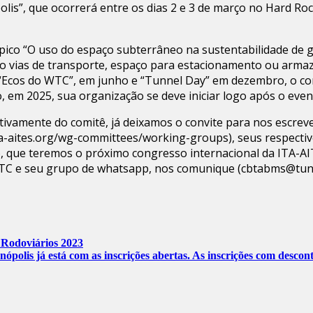
lis”, que ocorrerá entre os dias 2 e 3 de março no Hard Roc
ico “O uso do espaço subterrâneo na sustentabilidade de g
mo vias de transporte, espaço para estacionamento ou arm
os “Ecos do WTC”, em junho e “Tunnel Day” em dezembro, o c
 em 2025, sua organização se deve iniciar logo após o even
ativamente do comitê, já deixamos o convite para nos escrev
ita-aites.org/wg-committees/working-groups), seus respecti
, que teremos o próximo congresso internacional da ITA-AIT
 WTC e seu grupo de whatsapp, nos comunique (cbtabms@tune
s Rodoviários 2023
polis já está com as inscrições abertas. As inscrições com descont