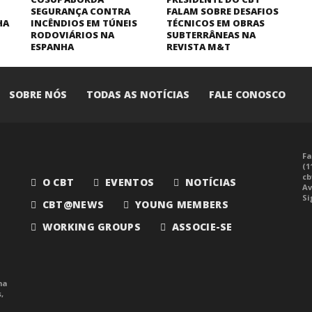
SEGURANÇA CONTRA
FALAM SOBRE DESAFIOS
HA
INCÊNDIOS EM TÚNEIS
TÉCNICOS EM OBRAS
RODOVIÁRIOS NA
SUBTERRÂNEAS NA
ESPANHA
REVISTA M&T
SOBRE NÓS
TODAS AS NOTÍCIAS
FALE CONOSCO
Fa
(1
cb
O CBT
EVENTOS
NOTÍCIAS
Av
Si
CBT@NEWS
YOUNG MEMBERS
WORKING GROUPS
ASSOCIE-SE
ma
,