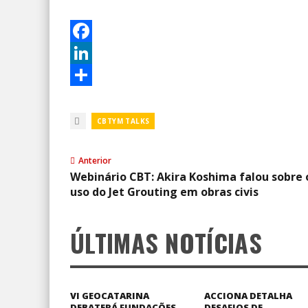
Facebook
LinkedIn
Share
CBTYM TALKS
Anterior
Webinário CBT: Akira Koshima falou sobre 
uso do Jet Grouting em obras civis
ÚLTIMAS NOTÍCIAS
VI GEOCATARINA
ACCIONA DETALHA
DEBATERÁ FUNDAÇÕES,
DESAFIOS DE