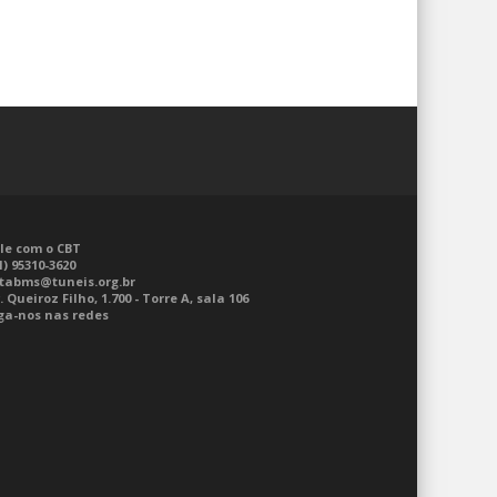
le com o CBT
1) 95310-3620
tabms@tuneis.org.br
. Queiroz Filho, 1.700 - Torre A, sala 106
ga-nos nas redes