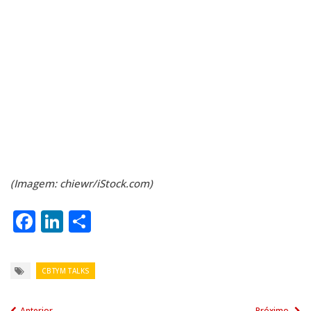
(Imagem: chiewr/iStock.com)
Facebook
LinkedIn
Share
CBTYM TALKS
Anterior
Próximo