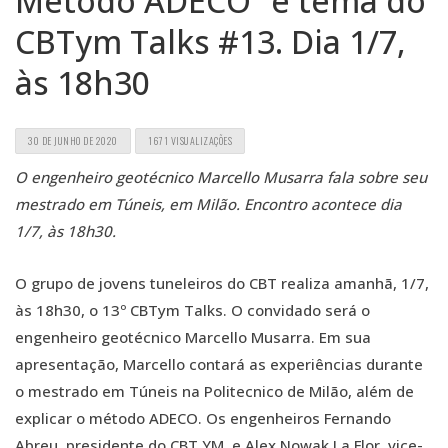
Método ADECO” é tema do
CBTym Talks #13. Dia 1/7,
às 18h30
30 DE JUNHO DE 2020
1671 VISUALIZAÇÕES
O engenheiro geotécnico Marcello Musarra
fala sobre seu
mestrado em Túneis, em Milão. Encontro acontece dia
1/7, às 18h30.
O grupo de jovens tuneleiros do CBT realiza amanhã, 1/7,
às 18h30, o 13º CBTym Talks. O convidado será o
engenheiro geotécnico Marcello Musarra. Em sua
apresentação, Marcello contará as experiências durante
o mestrado em Túneis na Politecnico de Milão, além de
explicar o método ADECO. Os engenheiros Fernando
Abreu, presidente do CBT YM, e Alex Nowak La Flor, vice-