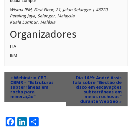
Kuala Lumpur
Wisma IEM, First Floor, 21, Jalan Selangor | 46720
Petaling Jaya, Selangor, Malaysia
Kuala Lumpur
,
Malásia
Organizadores
ITA
IEM
«
Webinário CBT-
Dia 16/9: André Assis
CBMR – “Estruturas
fala sobre “Gestão de
subterrâneas em
Risco em escavações
rocha para
subterrâneas em
mineração”
meios rochosos”
durante WebGeo
»
Facebook
LinkedIn
Share