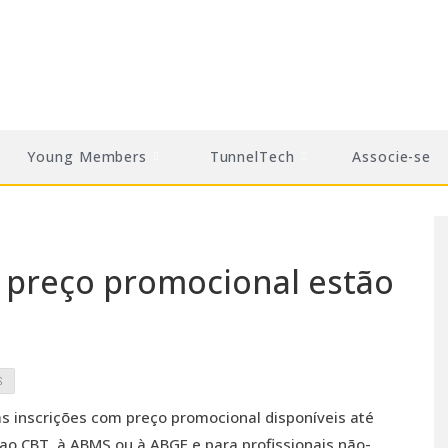
Young Members
TunnelTech
Associe-se
m preço promocional estão
S
s inscrições com preço promocional disponíveis até
 ao CBT, à ABMS ou à ABGE e para profissionais não-