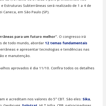
 e Estruturas Subterrâneas será realizado de 1 a 4 de
i Caneca, em São Paulo (SP).
rrâneas para um futuro melhor”
. O congresso irá
is de todo mundo, abordar
12 temas fundamentais
bterrâneas e apresentar tecnologias e tendências nas
ução e manutenção.
balhos aprovados é dia 11/10. Confira todos os detalhes
am e acreditam nos valores do 5º CBT. São eles:
Sika
,
ro; Geobrugg,
Solotrat
, HLT Infra, CPB, patrocinadores