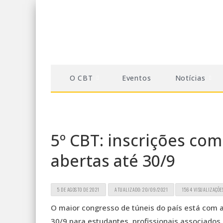
O CBT
Eventos
Notícias
5º CBT: inscrições co
abertas até 30/9
5 DE AGOSTO DE 2021
ATUALIZADO: 20/09/2021
1564 VISUALIZAÇÕE
O maior congresso de túneis do país está com a
30/9 para estudantes, profissionais associados