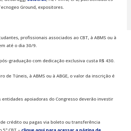
 Tecnogeo Ground, expositores.
udantes, profissionais associados ao CBT, à ABMS ou à
m até o dia 30/9.
 pós-graduação com dedicação exclusiva custa R$ 430.
iro de Túneis, à ABMS ou à ABGE, o valor da inscrição é
s entidades apoiadoras do Congresso deverão investir
de crédito ou pagas via boleto ou transferência
o 5º CBT –
clique aqui para acessar a página de