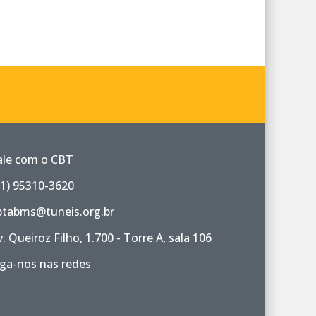
ale com o CBT
11) 95310-3620
btabms@tuneis.org.br
v. Queiroz Filho, 1.700 - Torre A, sala 106
iga-nos nas redes