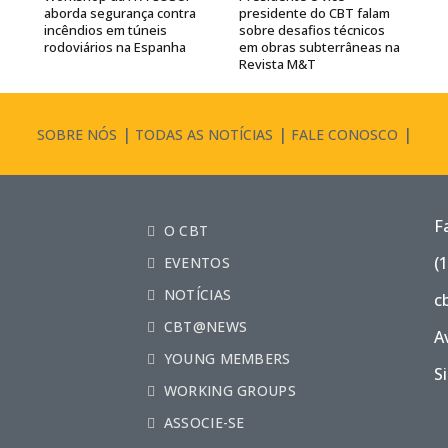
aborda segurança contra
presidente do CBT falam
incêndios em túneis
sobre desafios técnicos
rodoviários na Espanha
em obras subterrâneas na
Revista M&T
SOBRE NÓS
TODAS AS NOTÍCIAS
FALE CONOSCO
F
O CBT
(
EVENTOS
NOTÍCIAS
c
CBT@NEWS
A
YOUNG MEMBERS
S
WORKING GROUPS
ASSOCIE-SE