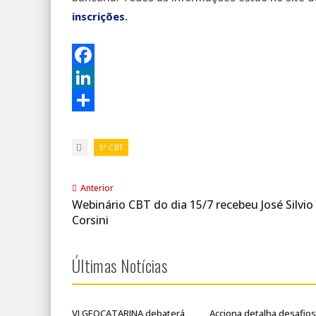
inscrições.
Facebook
LinkedIn
Share
5º CBT
Anterior
Webinário CBT do dia 15/7 recebeu José Silvio
Corsini
Últimas Notícias
VI GEOCATARINA debaterá
Acciona detalha desafios