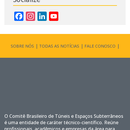
Facebook
Instagram
LinkedIn
YouTube
Channel
SOBRE NÓS
TODAS AS NOTÍCIAS
FALE CONOSCO
O Comitê Brasileiro de Túneis e Espaços Subterrâneos
é uma entidade de caráter técnico-científico. Reúne
profissionais, acadêmicos e empresas da área para