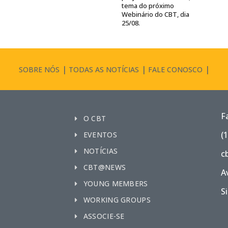
tema do próximo
Webinário do CBT, dia
25/08.
SOBRE NÓS
TODAS AS NOTÍCIAS
FALE CONOSCO
F
O CBT
(
EVENTOS
NOTÍCIAS
c
CBT@NEWS
A
YOUNG MEMBERS
S
WORKING GROUPS
ASSOCIE-SE