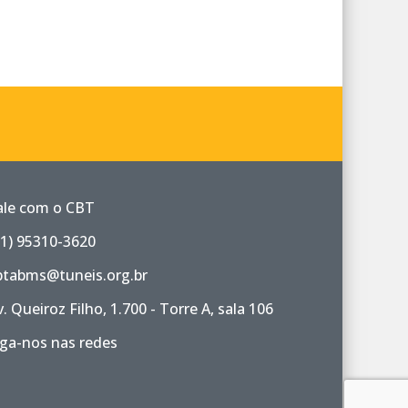
ale com o CBT
11) 95310-3620
btabms@tuneis.org.br
v. Queiroz Filho, 1.700 - Torre A, sala 106
iga-nos nas redes