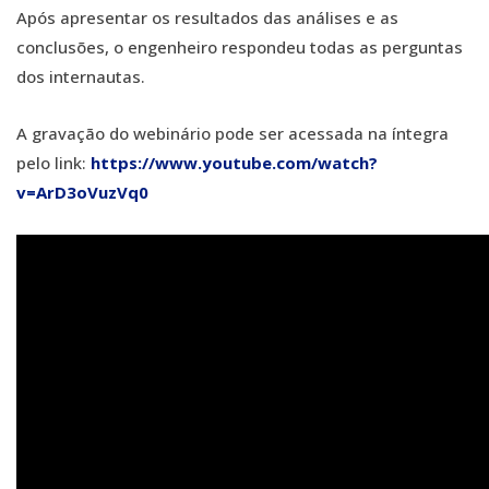
Após apresentar os resultados das análises e as
conclusões, o engenheiro respondeu todas as perguntas
dos internautas.
A gravação do webinário pode ser acessada na íntegra
pelo link:
https://www.youtube.com/watch?
v=ArD3oVuzVq0