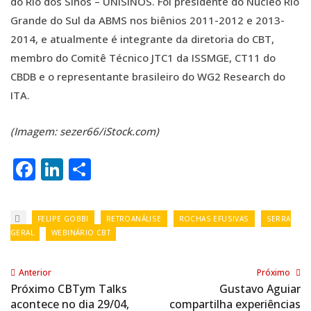
do Rio dos Sinos – UNISINOS. Foi presidente do Núcleo Rio
Grande do Sul da ABMS nos biênios 2011-2012 e 2013-
2014, e atualmente é integrante da diretoria do CBT,
membro do Comitê Técnico JTC1 da ISSMGE, CT11 do
CBDB e o representante brasileiro do WG2 Research do
ITA.
(Imagem: sezer66/iStock.com)
Facebook
LinkedIn
Share
FELIPE GOBBI
RETROANÁLISE
ROCHAS EFUSIVAS
SERRA
GERAL
WEBINÁRIO CBT
Anterior
Próximo
Próximo CBTym Talks
Gustavo Aguiar
acontece no dia 29/04,
compartilha experiências