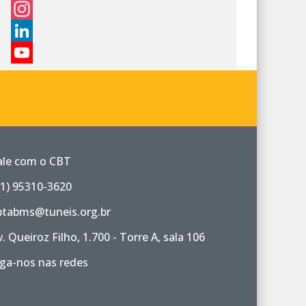
Facebook
Instagram
LinkedIn
YouTube
Channel
ale com o CBT
11) 95310-3620
btabms@tuneis.org.br
v. Queiroz Filho, 1.700 - Torre A, sala 106
iga-nos nas redes