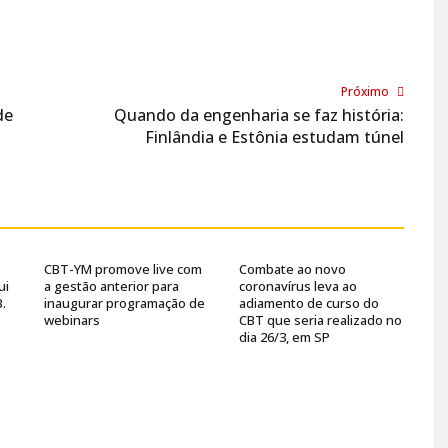
Próximo
de
Quando da engenharia se faz história:
Finlândia e Estônia estudam túnel
CBT-YM promove live com
Combate ao novo
ui
a gestão anterior para
coronavírus leva ao
B.
inaugurar programação de
adiamento de curso do
webinars
CBT que seria realizado no
dia 26/3, em SP