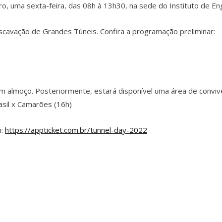
o, uma sexta-feira, das 08h à 13h30, na sede do Instituto de En
cavação de Grandes Túneis. Confira a programação preliminar:
m almoço. Posteriormente, estará disponível uma área de convi
sil x Camarões (16h)
m:
https://appticket.com.br/tunnel-day-2022