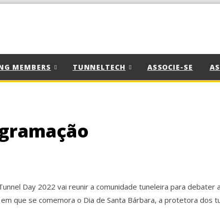
NG MEMBERS
TUNNELTECH
ASSOCIE-SE
AS
ogramação
Tunnel Day 2022 vai reunir a comunidade tuneleira para debater a
a em que se comemora o Dia de Santa Bárbara, a protetora dos t