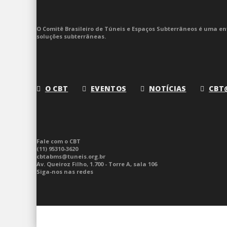
O Comitê Brasileiro de Túneis e Espaços Subterrâneos é uma ent
soluções subterrâneas.
O CBT
EVENTOS
NOTÍCIAS
CBT
Fale com o CBT
(11) 95310-3620
cbtabms@tuneis.org.br
Av. Queiroz Filho, 1.700 - Torre A, sala 106
Siga-nos nas redes