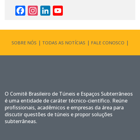
Facebook
Instagram
LinkedIn
YouTube
Channel
SOBRE NÓS
TODAS AS NOTÍCIAS
FALE CONOSCO
O Comitê Brasileiro de Túneis e Espaços Subterrâneos
é uma entidade de caráter técnico-científico. Reúne
profissionais, acadêmicos e empresas da área para
discutir questões de túneis e propor soluções
subterrâneas.