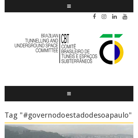
Tag "#governodoestadodesoapaulo"