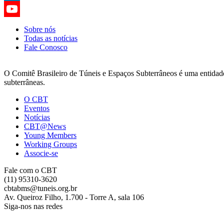
LinkedIn
YouTube
Sobre nós
Todas as notícias
Channel
Fale Conosco
O Comitê Brasileiro de Túneis e Espaços Subterrâneos é uma entidade d
subterrâneas.
O CBT
Eventos
Notícias
CBT@News
Young Members
Working Groups
Associe-se
Fale com o CBT
(11) 95310-3620
cbtabms@tuneis.org.br
Av. Queiroz Filho, 1.700 - Torre A, sala 106
Siga-nos nas redes