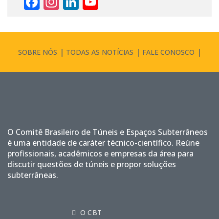
Facebook
Instagram
LinkedIn
YouTube
Channel
SOBRE NÓS
TODAS AS NOTÍCIAS
FALE CONOSCO
O Comitê Brasileiro de Túneis e Espaços Subterrâneos
é uma entidade de caráter técnico-científico. Reúne
profissionais, acadêmicos e empresas da área para
discutir questões de túneis e propor soluções
subterrâneas.
O CBT