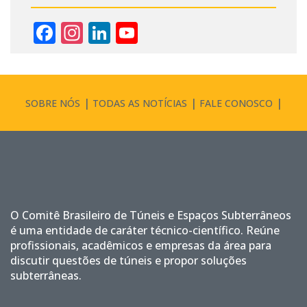
Facebook
Instagram
LinkedIn
YouTube
Channel
SOBRE NÓS
TODAS AS NOTÍCIAS
FALE CONOSCO
O Comitê Brasileiro de Túneis e Espaços Subterrâneos
é uma entidade de caráter técnico-científico. Reúne
profissionais, acadêmicos e empresas da área para
discutir questões de túneis e propor soluções
subterrâneas.