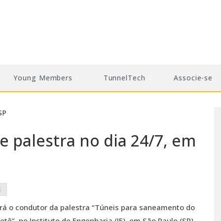
Young Members
TunnelTech
Associe-se
e palestra no dia 24/7, em
S
erá o condutor da palestra “Túneis para saneamento do
etê”, no Instituto de Engenharia (IE), em São Paulo (SP),