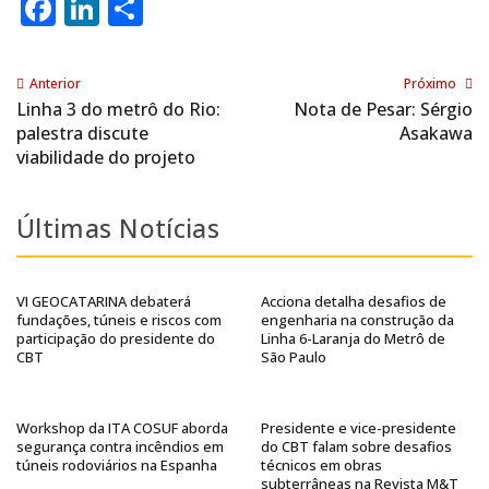
Facebook
LinkedIn
Share
Anterior
Próximo
Linha 3 do metrô do Rio:
Nota de Pesar: Sérgio
palestra discute
Asakawa
viabilidade do projeto
Últimas Notícias
VI GEOCATARINA debaterá
Acciona detalha desafios de
fundações, túneis e riscos com
engenharia na construção da
participação do presidente do
Linha 6-Laranja do Metrô de
CBT
São Paulo
Workshop da ITA COSUF aborda
Presidente e vice-presidente
segurança contra incêndios em
do CBT falam sobre desafios
túneis rodoviários na Espanha
técnicos em obras
subterrâneas na Revista M&T