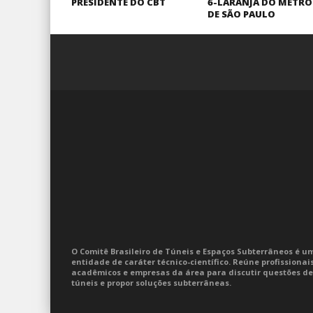
PRESIDENTE DO CBT
6-LARANJA DO METRÔ
DE SÃO PAULO
O Comitê Brasileiro de Túneis e Espaços Subterrâneos é u
entidade de caráter técnico-científico. Reúne profissionais
acadêmicos e empresas da área para discutir questões de
túneis e propor soluções subterrâneas.