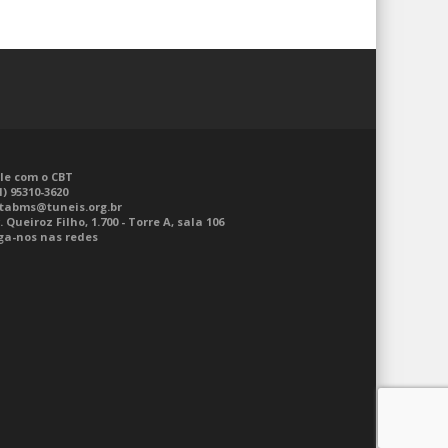
le com o CBT
1) 95310-3620
tabms@tuneis.org.br
. Queiroz Filho, 1.700 - Torre A, sala 106
ga-nos nas redes