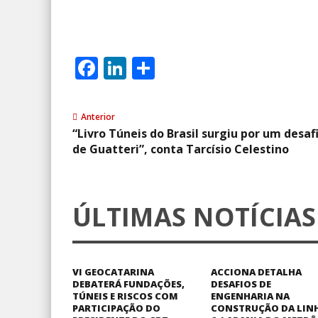
Facebook
LinkedIn
Share
Anterior
“Livro Túneis do Brasil surgiu por um desaf
de Guatteri”, conta Tarcísio Celestino
ÚLTIMAS NOTÍCIAS
VI GEOCATARINA
ACCIONA DETALHA
DEBATERÁ FUNDAÇÕES,
DESAFIOS DE
TÚNEIS E RISCOS COM
ENGENHARIA NA
PARTICIPAÇÃO DO
CONSTRUÇÃO DA LIN