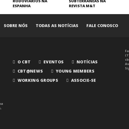
RODOVIÁRIOS NA
SUBTERRÂNEAS NA
ESPANHA
REVISTA M&T
SOBRE NÓS
TODAS AS NOTÍCIAS
FALE CONOSCO
Fa
(1
cb
O CBT
EVENTOS
NOTÍCIAS
Av
Si
CBT@NEWS
YOUNG MEMBERS
WORKING GROUPS
ASSOCIE-SE
ma
,