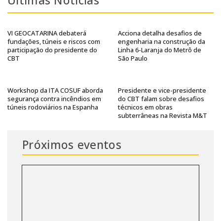
Últimas Notícias
VI GEOCATARINA debaterá
Acciona detalha desafios de
fundações, túneis e riscos com
engenharia na construção da
participação do presidente do
Linha 6-Laranja do Metrô de
CBT
São Paulo
Workshop da ITA COSUF aborda
Presidente e vice-presidente
segurança contra incêndios em
do CBT falam sobre desafios
túneis rodoviários na Espanha
técnicos em obras
subterrâneas na Revista M&T
Próximos eventos