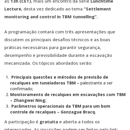
às
13h (CET)
, mais um encontro da série
Lunchtime
Lecture
, desta vez dedicado ao tema
“Settlement
monitoring and control in TBM tunnelling”.
A programação contará com três apresentações que
discutem os principais desafios técnicos e as boas
práticas necessárias para garantir segurança,
desempenho e previsibilidade durante a escavação
mecanizada. Os tópicos abordados serão:
Principais questões e métodos de previsão de
recalques em
tuneladoras TBM –
palestrante a ser
confirmado;
Monitoramento de recalques em escavações com TBM
– Zhangwei
Ning;
Parâmetros operacionais da TBM para um bom
controle de
recalques – Gonzague Bracq.
A participação é
gratuita
e aberta a todos os
interessados. As inscrições podem ser feitas pelo link: