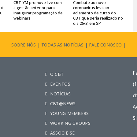
CBT-YM promove live com
Combate ao novo
ui
a gestão anterior para
coronavírus leva ao
B.
inaugurar programação de
adiamento de curso do
webinars
CBT que seria realizado no
dia 26/3, em SP
SOBRE NÓS
TODAS AS NOTÍCIAS
FALE CONOSCO
F
O CBT
(
EVENTOS
NOTÍCIAS
c
CBT@NEWS
A
YOUNG MEMBERS
S
WORKING GROUPS
ASSOCIE-SE