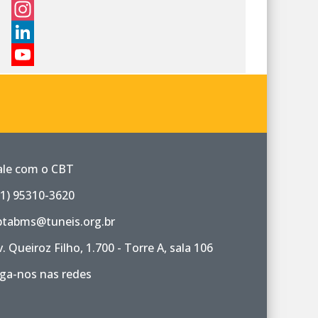
Facebook
Instagram
LinkedIn
YouTube
Channel
ale com o CBT
11) 95310-3620
btabms@tuneis.org.br
v. Queiroz Filho, 1.700 - Torre A, sala 106
iga-nos nas redes