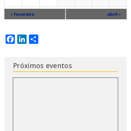
«
fevereiro
abril
»
Facebook
LinkedIn
Share
Próximos eventos