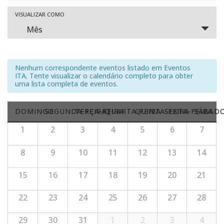
e
Navegação
VISUALIZAR COMO
Mês
navegação
do
visual
de
Evento
Nenhum correspondente eventos listado em Eventos
visuais
ITA. Tente visualizar o calendário completo para obter
uma lista completa de eventos.
de
DOMINGO
SEGUNDA-FEIRA
TERÇA-FEIRA
QUARTA-FEIRA
QUINTA-FEIRA
SEXTA-FEIRA
SÁBAD
Eventos
Calendárior
Calendárior
1
2
3
4
5
6
7
de
de
Eventos
8
9
10
11
12
13
14
Eventos
15
16
17
18
19
20
21
22
23
24
25
26
27
28
29
30
31
1
2
3
4