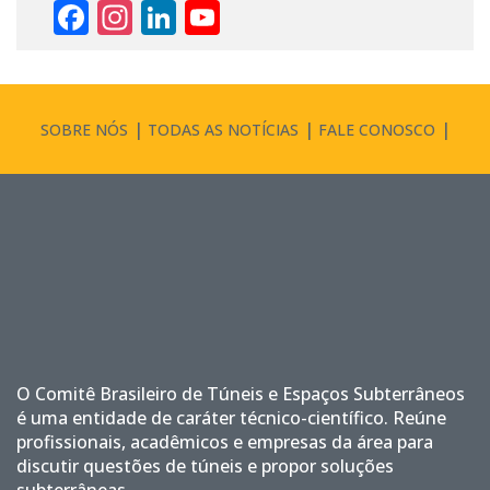
Facebook
Instagram
LinkedIn
YouTube
Channel
SOBRE NÓS
TODAS AS NOTÍCIAS
FALE CONOSCO
O Comitê Brasileiro de Túneis e Espaços Subterrâneos
é uma entidade de caráter técnico-científico. Reúne
profissionais, acadêmicos e empresas da área para
discutir questões de túneis e propor soluções
subterrâneas.