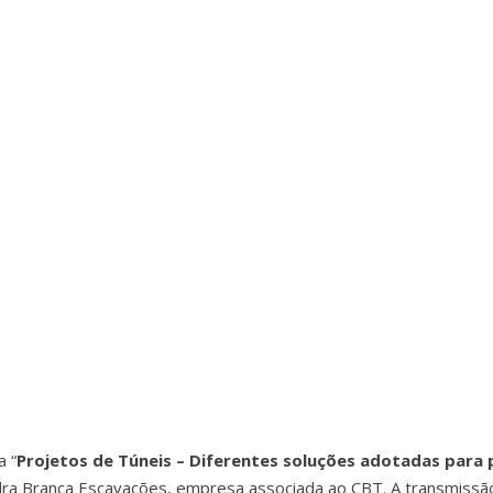
a “
Projetos de Túneis – Diferentes soluções adotadas para 
dra Branca Escavações, empresa associada ao CBT. A transmissão 