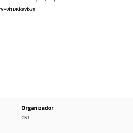
?v=0i1DKkavb30
Organizador
CBT