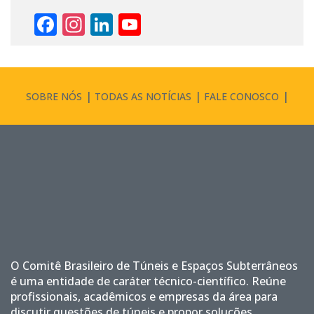
Facebook
Instagram
LinkedIn
YouTube
Channel
SOBRE NÓS
TODAS AS NOTÍCIAS
FALE CONOSCO
O Comitê Brasileiro de Túneis e Espaços Subterrâneos
é uma entidade de caráter técnico-científico. Reúne
profissionais, acadêmicos e empresas da área para
discutir questões de túneis e propor soluções