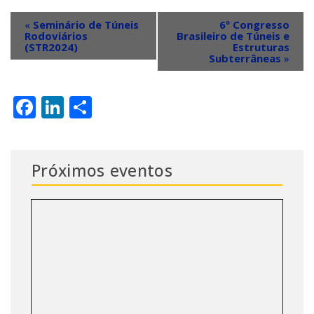
«
Seminário de Túneis
6º Congresso
Rodoviários
Brasileiro de Túneis e
(STR2024)
Estruturas
Subterrâneas
»
Facebook
LinkedIn
Share
Próximos eventos