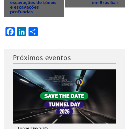
escavações de túneis
em Brasília
»
e escavações
profundas
Facebook
LinkedIn
Share
Próximos eventos
Tunnel Day 2026