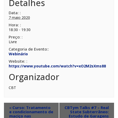
Detalhes
Data:
7 maio 2020
Hora:
18:30 - 19:30
Preço:
Livre
Categoria de Evento:
Webinário
Website:
https://www.youtube.com/watch?v=xO2M2sXms88
Organizador
CBT
«
Curso: Tratamento
CBTym Talks #7 – Real
e condicionamento de
State Subterrâneo:
maciço nas
Estudo de Garagens