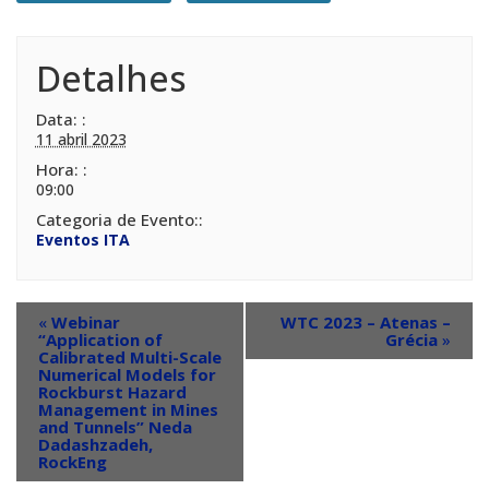
Detalhes
Data:
11 abril 2023
Hora:
09:00
Categoria de Evento:
Eventos ITA
«
Webinar
WTC 2023 – Atenas –
“Application of
Grécia
»
Calibrated Multi-Scale
Numerical Models for
Rockburst Hazard
Management in Mines
and Tunnels” Neda
Dadashzadeh,
RockEng