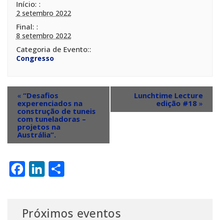
Início:
2 setembro 2022
Final:
8 setembro 2022
Categoria de Evento:
Congresso
«
“Desafios
Lunchtime Lecture
experenciados na
edição #18
»
construção de tuneis
com tuneladoras –
projetos na
Austrália”.
Facebook
LinkedIn
Share
Próximos eventos