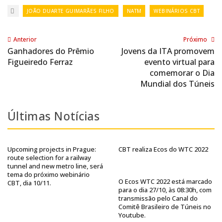
JOÃO DUARTE GUIMARÃES FILHO
NATM
WEBINÁRIOS CBT
Anterior
Próximo
Ganhadores do Prêmio
Jovens da ITA promovem
Figueiredo Ferraz
evento virtual para
comemorar o Dia
Mundial dos Túneis
Últimas Notícias
Upcoming projects in Prague:
CBT realiza Ecos do WTC 2022
route selection for a railway
tunnel and new metro line, será
tema do próximo webinário
O Ecos WTC 2022 está marcado
CBT, dia 10/11.
para o dia 27/10, às 08:30h, com
transmissão pelo Canal do
Comitê Brasileiro de Túneis no
Youtube.