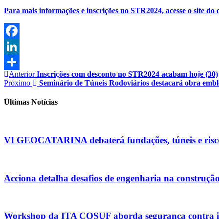
Para mais informações e inscrições no STR2024, acesse o site do o
Facebook
LinkedIn
Anterior
Inscrições com desconto no STR2024 acabam hoje (30)
Share
Próximo
Seminário de Túneis Rodoviários destacará obra emb
Últimas Notícias
VI GEOCATARINA debaterá fundações, túneis e risco
Acciona detalha desafios de engenharia na construç
Workshop da ITA COSUF aborda segurança contra in