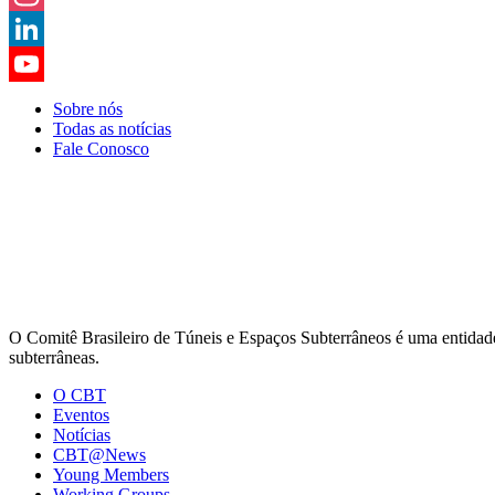
Instagram
LinkedIn
YouTube
Sobre nós
Todas as notícias
Channel
Fale Conosco
O Comitê Brasileiro de Túneis e Espaços Subterrâneos é uma entidade d
subterrâneas.
O CBT
Eventos
Notícias
CBT@News
Young Members
Working Groups