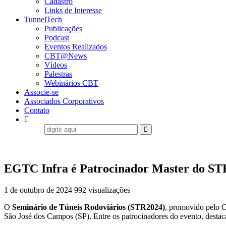
Cadastro
Links de Interesse
TunnelTech
Publicações
Podcast
Eventos Realizados
CBT@News
Vídeos
Palestras
Webinários CBT
Associe-se
Associados Corporativos
Contato
EGTC Infra é Patrocinador Master do S
1 de outubro de 2024
992 visualizações
O
Seminário de Túneis Rodoviários (STR2024)
, promovido pelo C
São José dos Campos (SP). Entre os patrocinadores do evento, destac