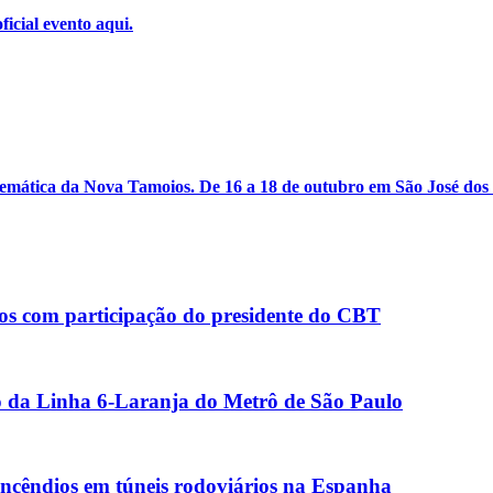
ficial evento aqui.
lemática da Nova Tamoios. De 16 a 18 de outubro em São José do
s com participação do presidente do CBT
ão da Linha 6-Laranja do Metrô de São Paulo
cêndios em túneis rodoviários na Espanha