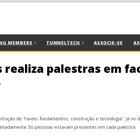
NG MEMBERS
TUNNELTECH
ASSOCIE-SE
AS
realiza palestras em fa
o
trução de Túneis: fundamentos, construção e tecnologia”. Já no d
roximadamente 50 pessoas estavam presentes em cada palestra.