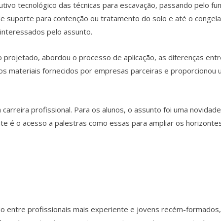
utivo tecnológico das técnicas para escavação, passando pelo fun
s de suporte para contenção ou tratamento do solo e até o cong
 interessados pelo assunto.
to projetado, abordou o processo de aplicação, as diferenças ent
sos materiais fornecidos por empresas parceiras e proporcionou
a carreira profissional. Para os alunos, o assunto foi uma novida
nte é o acesso a palestras como essas para ampliar os horizontes
do entre profissionais mais experiente e jovens recém-formados,