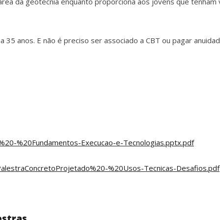
 a área da geotecnia enquanto proporciona aos jovens que tenha
r a 35 anos. E não é preciso ser associado a CBT ou pagar anuidad
eis%20-%20Fundamentos-Execucao-e-Tecnologias.pptx.pdf
s/PalestraConcretoProjetado%20-%20Usos-Tecnicas-Desafios.pdf
estras.