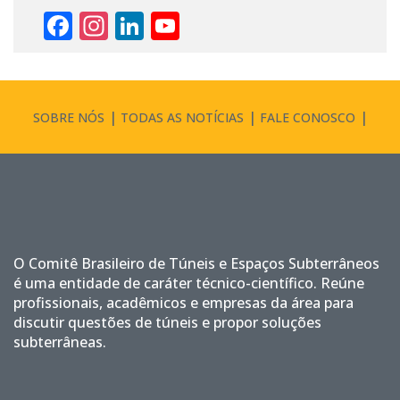
Facebook
Instagram
LinkedIn
YouTube
Channel
SOBRE NÓS
TODAS AS NOTÍCIAS
FALE CONOSCO
O Comitê Brasileiro de Túneis e Espaços Subterrâneos
é uma entidade de caráter técnico-científico. Reúne
profissionais, acadêmicos e empresas da área para
discutir questões de túneis e propor soluções
subterrâneas.