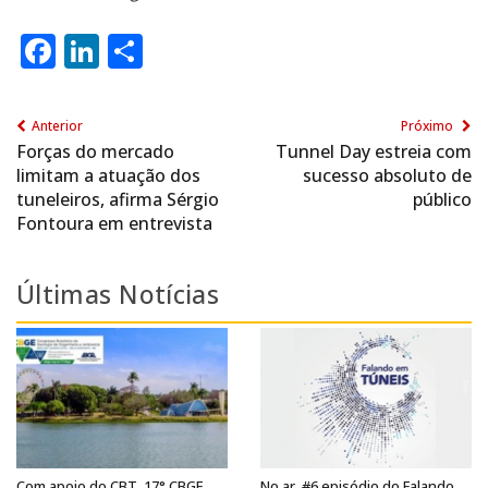
Facebook
LinkedIn
Share
Anterior
Próximo
Forças do mercado
Tunnel Day estreia com
limitam a atuação dos
sucesso absoluto de
tuneleiros, afirma Sérgio
público
Fontoura em entrevista
Últimas Notícias
Com apoio do CBT, 17° CBGE
No ar, #6 episódio do Falando