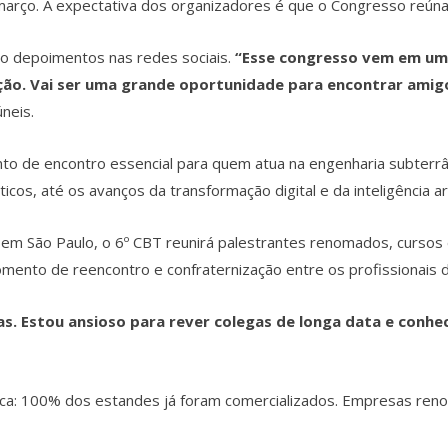
 março. A expectativa dos organizadores é que o Congresso reún
o depoimentos nas redes sociais.
“Esse congresso vem em um
zação. Vai ser uma grande oportunidade para encontrar amig
neis.
 de encontro essencial para quem atua na engenharia subterrâ
cos, até os avanços da transformação digital e da inteligência art
em São Paulo, o 6º CBT reunirá palestrantes renomados, cursos 
mento de reencontro e confraternização entre os profissionais d
as. Estou ansioso para rever colegas de longa data e conhe
nica: 100% dos estandes já foram comercializados. Empresas re