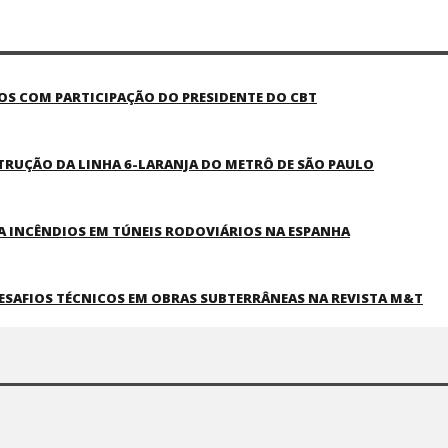
COS COM PARTICIPAÇÃO DO PRESIDENTE DO CBT
TRUÇÃO DA LINHA 6-LARANJA DO METRÔ DE SÃO PAULO
 INCÊNDIOS EM TÚNEIS RODOVIÁRIOS NA ESPANHA
DESAFIOS TÉCNICOS EM OBRAS SUBTERRÂNEAS NA REVISTA M&T