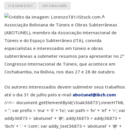
21 DE JUNHO DE 2017
1059 VISUALIZAÇÕES
A
Associação Boliviana de Túneis e Obras Subterrâneas
(ABOTUNEL), membro da Associação Internacional de
Túneis e do Espaço Subterrâneo (ITA), convida
especialistas e interessados em túneis e obras
subterrâneas a submeter resumos para apresentar no 2º
Congresso Internacional de Túneis, que acontece em
Cochabamba, na Bolívia, nos dias 27 e 28 de outubro.
Os autores Interessados devem submeter seus trabalhos
até o dia 31 de julho pelo e-mail
abotunel@ibch.com
//<!-- document.getElementById('cloak36873').innerHTML
= ''; var prefix = 'ma' + 'il' + 'to'; var path = 'hr' + 'ef' + '='; var
addy36873 = 'abotunel' + '@'; addy36873 = addy36873 +
'ibch' + '.' + 'com'; var addy_text36873 = 'abotunel' + '@' +