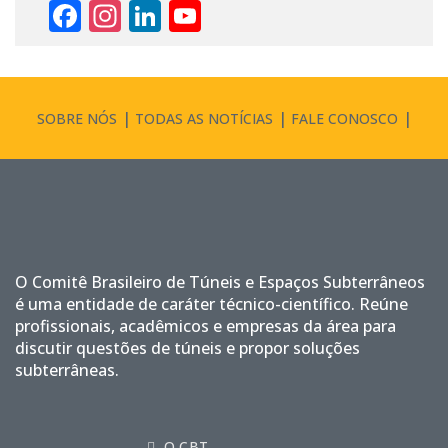
Facebook
Instagram
LinkedIn
YouTube
Channel
SOBRE NÓS
TODAS AS NOTÍCIAS
FALE CONOSCO
O Comitê Brasileiro de Túneis e Espaços Subterrâneos
é uma entidade de caráter técnico-científico. Reúne
profissionais, acadêmicos e empresas da área para
discutir questões de túneis e propor soluções
subterrâneas.
O CBT